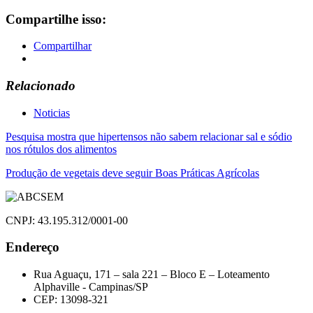
Compartilhe isso:
Compartilhar
Relacionado
Noticias
Navegação
Pesquisa mostra que hipertensos não sabem relacionar sal e sódio
nos rótulos dos alimentos
de
Produção de vegetais deve seguir Boas Práticas Agrícolas
Post
CNPJ: 43.195.312/0001-00
Endereço
Rua Aguaçu, 171 – sala 221 – Bloco E – Loteamento
Alphaville - Campinas/SP
CEP: 13098-321