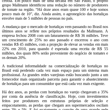
cebola. Em pouco mais de uma década em São Paulo, o próprio
grupo Mallmann identificou uma redução no número de produtores
de tomate na região. “Há doze anos eram quase 100 e hoje somos
pouco mais de 10”, diz. Ainda assim, o agronegócio das hortaliças
envolve mais de 5 milhões de pessoas no país.
A mudança que o mercado de hortaliças vem passando no Brasil nos
últimos anos se reflete nos próprios resultados da Mallmann. A
empresa fechou 2008 com um faturamento de R$ 36 milhões. Teve
um crescimento de 25% no ano passado e encerrou o ano com
vendas R$ 45 milhões, com a projeção de elevar as vendas em mais
22% em 2010, para quando é esperada uma receita de R$ 55
milhões, dos quais 80% serão proveniente do negócio de tomates e
os demais 20%.
A tradicional informalidade na comercialização de hortaliças no
Brasil está perdendo cada vez mais espaço para um sistema mais
profissional. As grandes redes varejistas estão buscando junto a um
fornecedor mais organizado parceria para garantir o abastecimento
de hortaliças para um consumidor que está cada vez mais exigente.
Há dez anos, as perdas com hortaliças no varejo chegavam a 35%
por conta da ausência de classificação. Hoje, com investimentos
feitos por produtores em estruturas próprias de seleção e
empacotamento, as perdas que chegam aos supermercados oscilam
entre 2% e 5%. E foi exatamente o convite de uma grande rede