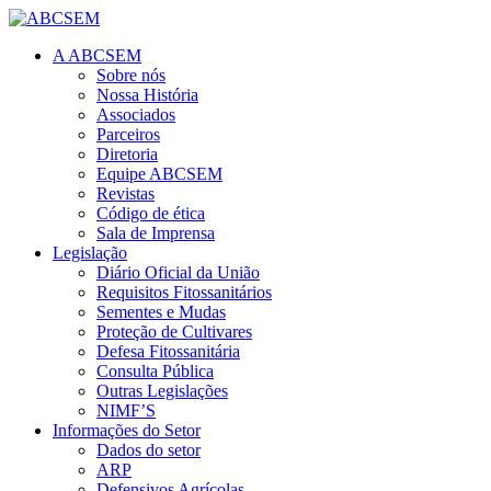
A ABCSEM
Sobre nós
Nossa História
Associados
Parceiros
Diretoria
Equipe ABCSEM
Revistas
Código de ética
Sala de Imprensa
Legislação
Diário Oficial da União
Requisitos Fitossanitários
Sementes e Mudas
Proteção de Cultivares
Defesa Fitossanitária
Consulta Pública
Outras Legislações
NIMF’S
Informações do Setor
Dados do setor
ARP
Defensivos Agrícolas