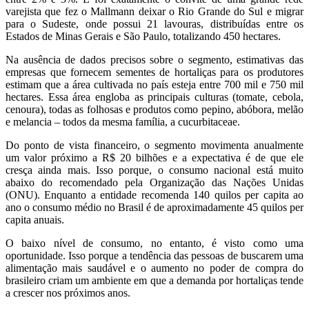
varejista que fez o Mallmann deixar o Rio Grande do Sul e migrar
para o Sudeste, onde possui 21 lavouras, distribuídas entre os
Estados de Minas Gerais e São Paulo, totalizando 450 hectares.
Na ausência de dados precisos sobre o segmento, estimativas das
empresas que fornecem sementes de hortaliças para os produtores
estimam que a área cultivada no país esteja entre 700 mil e 750 mil
hectares. Essa área engloba as principais culturas (tomate, cebola,
cenoura), todas as folhosas e produtos como pepino, abóbora, melão
e melancia – todos da mesma família, a cucurbitaceae.
Do ponto de vista financeiro, o segmento movimenta anualmente
um valor próximo a R$ 20 bilhões e a expectativa é de que ele
cresça ainda mais. Isso porque, o consumo nacional está muito
abaixo do recomendado pela Organização das Nações Unidas
(ONU). Enquanto a entidade recomenda 140 quilos per capita ao
ano o consumo médio no Brasil é de aproximadamente 45 quilos per
capita anuais.
O baixo nível de consumo, no entanto, é visto como uma
oportunidade. Isso porque a tendência das pessoas de buscarem uma
alimentação mais saudável e o aumento no poder de compra do
brasileiro criam um ambiente em que a demanda por hortaliças tende
a crescer nos próximos anos.