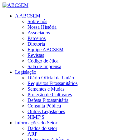
A ABCSEM
Sobre nós
Nossa História
Associados
Parceiros
Diretoria
Equipe ABCSEM
Revistas
Código de ética
Sala de Imprensa
Legislação
Diário Oficial da União
Requisitos Fitossanitários
Sementes e Mudas
Proteção de Cultivares
Defesa Fitossanitária
Consulta Pública
Outras Legislações
NIMF’S
Informações do Setor
Dados do setor
ARP
Defensivos Agrícolas