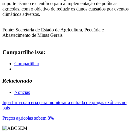
suporte técnico e científico para a implementação de políticas
agrícolas, com o objetivo de reduzir os danos causados por eventos
climáticos adversos.
Fonte: Secretaria de Estado de Agricultura, Pecuária e
Abastecimento de Minas Gerais
Compartilhe isso:
Compartilhar
Relacionado
Noticias
Navegação
Inpa firma parceria para monitorar a entrada de pragas exóticas no
país
de
Preços agrícolas sobem 8%
Post