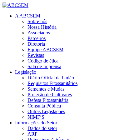
A ABCSEM
Sobre nós
Nossa História
Associados
Parceiros
Diretoria
Equipe ABCSEM
Revistas
Código de ética
Sala de Imprensa
Legislação
Diário Oficial da União
Requisitos Fitossanitários
Sementes e Mudas
Proteção de Cultivares
Defesa Fitossanitária
Consulta Pública
Outras Legislações
NIMF’S
Informações do Setor
Dados do setor
ARP
Defensivos Agrícolas