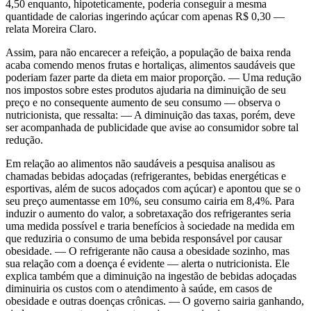
4,50 enquanto, hipoteticamente, poderia conseguir a mesma
quantidade de calorias ingerindo açúcar com apenas R$ 0,30 —
relata Moreira Claro.
Assim, para não encarecer a refeição, a população de baixa renda
acaba comendo menos frutas e hortaliças, alimentos saudáveis que
poderiam fazer parte da dieta em maior proporção. — Uma redução
nos impostos sobre estes produtos ajudaria na diminuição de seu
preço e no consequente aumento de seu consumo — observa o
nutricionista, que ressalta: — A diminuição das taxas, porém, deve
ser acompanhada de publicidade que avise ao consumidor sobre tal
redução.
Em relação ao alimentos não saudáveis a pesquisa analisou as
chamadas bebidas adoçadas (refrigerantes, bebidas energéticas e
esportivas, além de sucos adoçados com açúcar) e apontou que se o
seu preço aumentasse em 10%, seu consumo cairia em 8,4%. Para
induzir o aumento do valor, a sobretaxação dos refrigerantes seria
uma medida possível e traria benefícios à sociedade na medida em
que reduziria o consumo de uma bebida responsável por causar
obesidade. — O refrigerante não causa a obesidade sozinho, mas
sua relação com a doença é evidente — alerta o nutricionista. Ele
explica também que a diminuição na ingestão de bebidas adoçadas
diminuiria os custos com o atendimento à saúde, em casos de
obesidade e outras doenças crônicas. — O governo sairia ganhando,