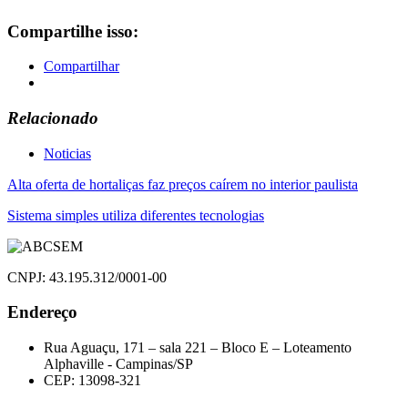
Compartilhe isso:
Compartilhar
Relacionado
Noticias
Navegação
Alta oferta de hortaliças faz preços caírem no interior paulista
de
Sistema simples utiliza diferentes tecnologias
Post
CNPJ: 43.195.312/0001-00
Endereço
Rua Aguaçu, 171 – sala 221 – Bloco E – Loteamento
Alphaville - Campinas/SP
CEP: 13098-321