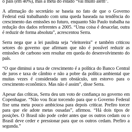
o país (em 40%), mas a meta do estado “vai muito além”.
A afirmação do secretário se baseia no fato de que o Governo
Federal está trabalhando com uma queda baseada na tendência do
crescimento das emissões no futuro, enquanto São Paulo trabalha na
redução dos dados referentes a 2005. “Uma coisa é desacelar, outra
é reduzir de forma absoluta”, acrescentou Serra.
Serra nega que a lei paulista seja “eleitoreira” e também criticou
setores do governo que afirmam que não é possível reduzir as
emissões de carbono sem resultar em queda do desenvolvimento do
país.
“O que diminui a taxa de crescimento é a política do Banco Central
de juros e taxa de câmbio e não a pobre da política ambiental que
muitas vezes é considerada um obstáculo, um estorvo para o
crescimento econômico. Mas não é assim”, disse Serra.
Apesar das críticas, Serra deu um voto de confiança no governo em
Copenhague. “Não vou ficar torcendo para que o Governo Federal
fixe uma meta pouco ambiciosa para depois criticar. Prefiro torcer
para que ele adote metas ousadas”, afirmou. “Há dois tipos de
posições. O Brasil não pode ceder antes que os outros cedam ou o
Brasil deve ceder e pressionar para que os outros cedam. Prefiro a
segunda.”