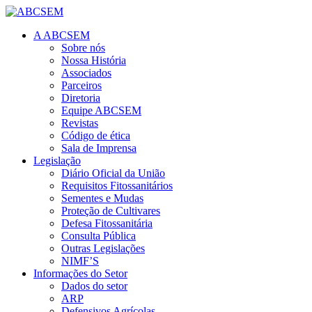
A ABCSEM
Sobre nós
Nossa História
Associados
Parceiros
Diretoria
Equipe ABCSEM
Revistas
Código de ética
Sala de Imprensa
Legislação
Diário Oficial da União
Requisitos Fitossanitários
Sementes e Mudas
Proteção de Cultivares
Defesa Fitossanitária
Consulta Pública
Outras Legislações
NIMF’S
Informações do Setor
Dados do setor
ARP
Defensivos Agrícolas