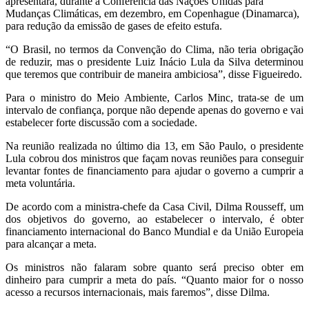
apresentará, durante a Conferência das Nações Unidas para
Mudanças Climáticas, em dezembro, em Copenhague (Dinamarca),
para redução da emissão de gases de efeito estufa.
“O Brasil, no termos da Convenção do Clima, não teria obrigação
de reduzir, mas o presidente Luiz Inácio Lula da Silva determinou
que teremos que contribuir de maneira ambiciosa”, disse Figueiredo.
Para o ministro do Meio Ambiente, Carlos Minc, trata-se de um
intervalo de confiança, porque não depende apenas do governo e vai
estabelecer forte discussão com a sociedade.
Na reunião realizada no último dia 13, em São Paulo, o presidente
Lula cobrou dos ministros que façam novas reuniões para conseguir
levantar fontes de financiamento para ajudar o governo a cumprir a
meta voluntária.
De acordo com a ministra-chefe da Casa Civil, Dilma Rousseff, um
dos objetivos do governo, ao estabelecer o intervalo, é obter
financiamento internacional do Banco Mundial e da União Europeia
para alcançar a meta.
Os ministros não falaram sobre quanto será preciso obter em
dinheiro para cumprir a meta do país. “Quanto maior for o nosso
acesso a recursos internacionais, mais faremos”, disse Dilma.