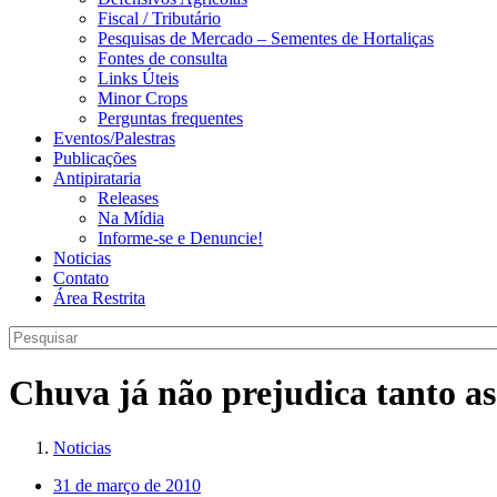
Fiscal / Tributário
Pesquisas de Mercado – Sementes de Hortaliças
Fontes de consulta
Links Úteis
Minor Crops
Perguntas frequentes
Eventos/Palestras
Publicações
Antipirataria
Releases
Na Mídia
Informe-se e Denuncie!
Noticias
Contato
Área Restrita
Chuva já não prejudica tanto as
Noticias
31 de março de 2010