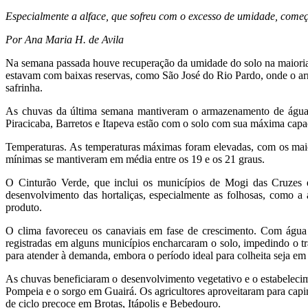
Especialmente a alface, que sofreu com o excesso de umidade, come
Por Ana Maria H. de Avila
Na semana passada houve recuperação da umidade do solo na maioria 
estavam com baixas reservas, como São José do Rio Pardo, onde o a
safrinha.
As chuvas da última semana mantiveram o armazenamento de água 
Piracicaba, Barretos e Itapeva estão com o solo com sua máxima cap
Temperaturas. As temperaturas máximas foram elevadas, com os maior
mínimas se mantiveram em média entre os 19 e os 21 graus.
O Cinturão Verde, que inclui os municípios de Mogi das Cruzes
desenvolvimento das hortaliças, especialmente as folhosas, como a
produto.
O clima favoreceu os canaviais em fase de crescimento. Com água 
registradas em alguns municípios encharcaram o solo, impedindo o t
para atender à demanda, embora o período ideal para colheita seja e
As chuvas beneficiaram o desenvolvimento vegetativo e o estabelecim
Pompeia e o sorgo em Guairá. Os agricultores aproveitaram para capinar 
de ciclo precoce em Brotas, Itápolis e Bebedouro.