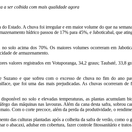
ça a ser colhida com mais qualidade agora
do Estado. A chuva foi irregular e em maior volume do que na semana 
rmazenamento hídrico passou de 17% para 45%, e Jaboticabal, que ati
no solo acima dos 70%. Os maiores volumes ocorreram em Jaboticaba
acidade de armazenamento.
es valores registrados em Votuporanga, 34,2 graus; Taubaté, 33,8 grau
 e Suzano e que sofreu com o excesso de chuva no fim do ano pa
 alface, que foi uma das mais prejudicadas. As chuvas ocorreram de f
disponível no solo e elevadas temperaturas, as plantas acumulam bi
ráfego das máquinas nas lavouras. Além da cana desta safra, sobrou ca
m maio. Com o corte precoce, além da perda da produtividade, o rendim
ento das culturas plantadas após a colheita da safra de verão, como o
o abacaxi, adubar em cobertura, fazer controle fitossanitário e tratos c