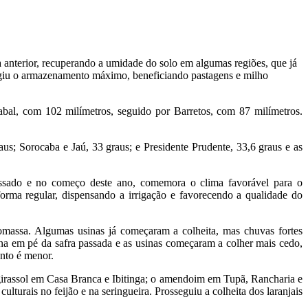
anterior, recuperando a umidade do solo em algumas regiões, que já
ngiu o armazenamento máximo, beneficiando pastagens e milho
l, com 102 milímetros, seguido por Barretos, com 87 milímetros.
s; Sorocaba e Jaú, 33 graus; e Presidente Prudente, 33,6 graus e as
ssado e no começo deste ano, comemora o clima favorável para o
orma regular, dispensando a irrigação e favorecendo a qualidade do
omassa. Algumas usinas já começaram a colheita, mas chuvas fortes
na em pé da safra passada e as usinas começaram a colher mais cedo,
ento é menor.
 girassol em Casa Branca e Ibitinga; o amendoim em Tupã, Rancharia e
ulturais no feijão e na seringueira. Prosseguiu a colheita dos laranjais