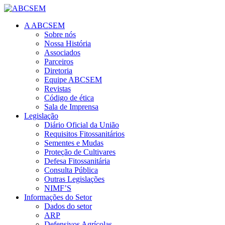
A ABCSEM
Sobre nós
Nossa História
Associados
Parceiros
Diretoria
Equipe ABCSEM
Revistas
Código de ética
Sala de Imprensa
Legislação
Diário Oficial da União
Requisitos Fitossanitários
Sementes e Mudas
Proteção de Cultivares
Defesa Fitossanitária
Consulta Pública
Outras Legislações
NIMF’S
Informações do Setor
Dados do setor
ARP
Defensivos Agrícolas