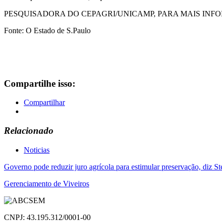
PESQUISADORA DO CEPAGRI/UNICAMP, PARA MAIS INF
Fonte: O Estado de S.Paulo
Compartilhe isso:
Compartilhar
Relacionado
Noticias
Navegação
Governo pode reduzir juro agrícola para estimular preservação, diz S
de
Gerenciamento de Viveiros
Post
CNPJ: 43.195.312/0001-00