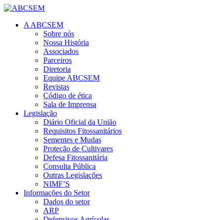
A ABCSEM
Sobre nós
Nossa História
Associados
Parceiros
Diretoria
Equipe ABCSEM
Revistas
Código de ética
Sala de Imprensa
Legislação
Diário Oficial da União
Requisitos Fitossanitários
Sementes e Mudas
Proteção de Cultivares
Defesa Fitossanitária
Consulta Pública
Outras Legislações
NIMF’S
Informações do Setor
Dados do setor
ARP
Defensivos Agrícolas