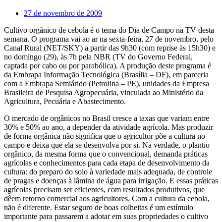
27 de novembro de 2009
Cultivo orgânico de cebola é o tema do Dia de Campo na TV desta
semana. O programa vai ao ar na sexta-feira, 27 de novembro, pelo
Canal Rural (NET/SKY) a partir das 9h30 (com reprise às 15h30) e
no domingo (29), às 7h pela NBR (TV do Governo Federal,
captada por cabo ou por parabólica). A produção deste programa é
da Embrapa Informação Tecnológica (Brasília – DF), em parceria
com a Embrapa Semiárido (Petrolina – PE), unidades da Empresa
Brasileira de Pesquisa Agropecuária, vinculada ao Ministério da
Agricultura, Pecuária e Abastecimento.
O mercado de orgânicos no Brasil cresce a taxas que variam entre
30% e 50% ao ano, a depender da atividade agrícola. Mas produzir
de forma orgânica não significa que o agricultor põe a cultura no
campo e deixa que ela se desenvolva por si. Na verdade, o plantio
orgânico, da mesma forma que o convencional, demanda práticas
agrícolas e conhecimentos para cada etapa de desenvolvimento da
cultura: do preparo do solo à variedade mais adequada, de controle
de pragas e doenças à lâmina de água para irrigação. E essas práticas
agrícolas precisam ser eficientes, com resultados produtivos, que
dêem retorno comercial aos agricultores. Com a cultura da cebola,
não é diferente. Estar seguro de boas colheitas é um estímulo
importante para passarem a adotar em suas propriedades o cultivo