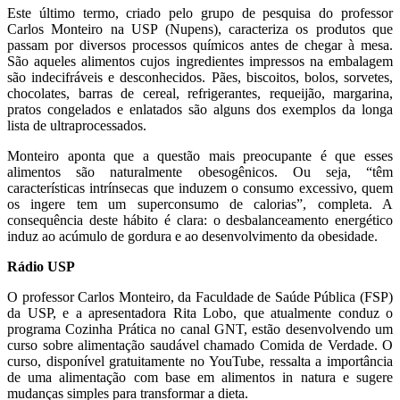
Este último termo, criado pelo grupo de pesquisa do professor
Carlos Monteiro na USP (Nupens), caracteriza os produtos que
passam por diversos processos químicos antes de chegar à mesa.
São aqueles alimentos cujos ingredientes impressos na embalagem
são indecifráveis e desconhecidos. Pães, biscoitos, bolos, sorvetes,
chocolates, barras de cereal, refrigerantes, requeijão, margarina,
pratos congelados e enlatados são alguns dos exemplos da longa
lista de ultraprocessados.
Monteiro aponta que a questão mais preocupante é que esses
alimentos são naturalmente obesogênicos. Ou seja, “têm
características intrínsecas que induzem o consumo excessivo, quem
os ingere tem um superconsumo de calorias”, completa. A
consequência deste hábito é clara: o desbalanceamento energético
induz ao acúmulo de gordura e ao desenvolvimento da obesidade.
Rádio USP
O professor Carlos Monteiro, da Faculdade de Saúde Pública (FSP)
da USP, e a apresentadora Rita Lobo, que atualmente conduz o
programa Cozinha Prática no canal GNT, estão desenvolvendo um
curso sobre alimentação saudável chamado Comida de Verdade. O
curso, disponível gratuitamente no YouTube, ressalta a importância
de uma alimentação com base em alimentos in natura e sugere
mudanças simples para transformar a dieta.