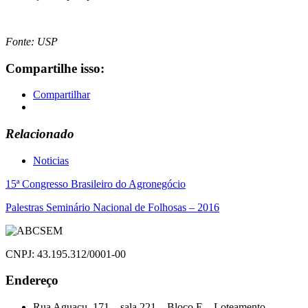
Fonte: USP
Compartilhe isso:
Compartilhar
Relacionado
Noticias
Navegação
15ª Congresso Brasileiro do Agronegócio
de
Palestras Seminário Nacional de Folhosas – 2016
Post
CNPJ: 43.195.312/0001-00
Endereço
Rua Aguaçu, 171 – sala 221 – Bloco E – Loteamento