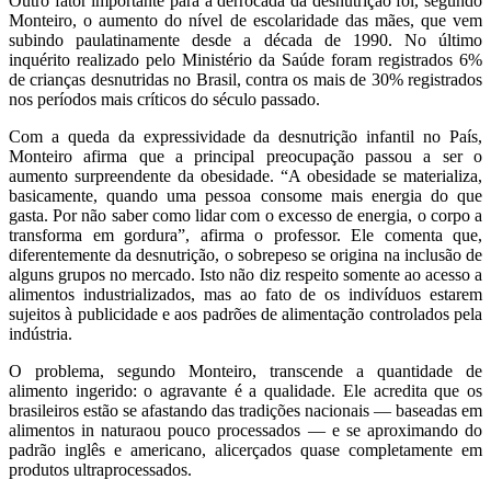
Outro fator importante para a derrocada da desnutrição foi, segundo
Monteiro, o aumento do nível de escolaridade das mães, que vem
subindo paulatinamente desde a década de 1990. No último
inquérito realizado pelo Ministério da Saúde foram registrados 6%
de crianças desnutridas no Brasil, contra os mais de 30% registrados
nos períodos mais críticos do século passado.
Com a queda da expressividade da desnutrição infantil no País,
Monteiro afirma que a principal preocupação passou a ser o
aumento surpreendente da obesidade. “A obesidade se materializa,
basicamente, quando uma pessoa consome mais energia do que
gasta. Por não saber como lidar com o excesso de energia, o corpo a
transforma em gordura”, afirma o professor. Ele comenta que,
diferentemente da desnutrição, o sobrepeso se origina na inclusão de
alguns grupos no mercado. Isto não diz respeito somente ao acesso a
alimentos industrializados, mas ao fato de os indivíduos estarem
sujeitos à publicidade e aos padrões de alimentação controlados pela
indústria.
O problema, segundo Monteiro, transcende a quantidade de
alimento ingerido: o agravante é a qualidade. Ele acredita que os
brasileiros estão se afastando das tradições nacionais — baseadas em
alimentos in naturaou pouco processados — e se aproximando do
padrão inglês e americano, alicerçados quase completamente em
produtos ultraprocessados.