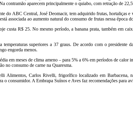
. Na contramão aparecem principalmente o quiabo, com retração de 22,
ente do ABC Central, José Deomacir, tem adquirido frutas, hortaliças e
está associada ao aumento natural do consumo de frutas nessa época d
 hoje custa R$ 25. No mesmo período, a banana prata, também em caix
a temperaturas superiores a 37 graus. De acordo com o presidente d
ango engorda menos.
 média em meses de clima ameno – para 5% a 6% em períodos de calor 
ução no consumo de carne na Quaresma.
velli Alimentos, Carlos Rivelli, frigorífico localizado em Barbacena
ra o consumidor. A Embrapa Suínos e Aves faz recomendações para avic