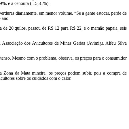
59%, e a cenoura (-15,31%).
 verduras diariamente, em menor volume. “Se a gente estocar, perde de
o ano.
a de 20 quilos, passou de R$ 12 para R$ 22, e o mamão papaia, seis
a Associação dos Avicultores de Minas Gerias (Avimig), Alfeu Silva
intenso. Mesmo com o problema, observa, os preços para o consumidor
, na Zona da Mata mineira, os preços podem subir, pois a compra de
ultores sobre os cuidados com o calor.