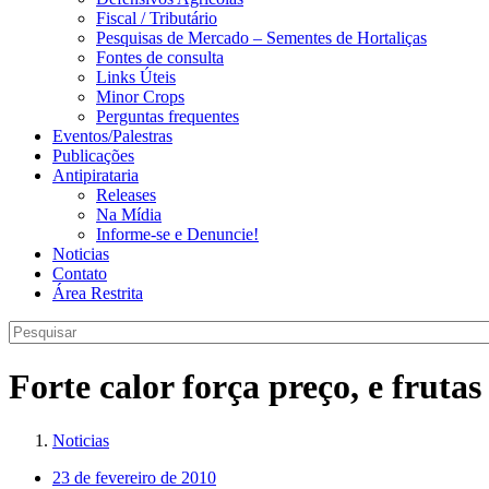
Fiscal / Tributário
Pesquisas de Mercado – Sementes de Hortaliças
Fontes de consulta
Links Úteis
Minor Crops
Perguntas frequentes
Eventos/Palestras
Publicações
Antipirataria
Releases
Na Mídia
Informe-se e Denuncie!
Noticias
Contato
Área Restrita
Forte calor força preço, e frut
Noticias
23 de fevereiro de 2010