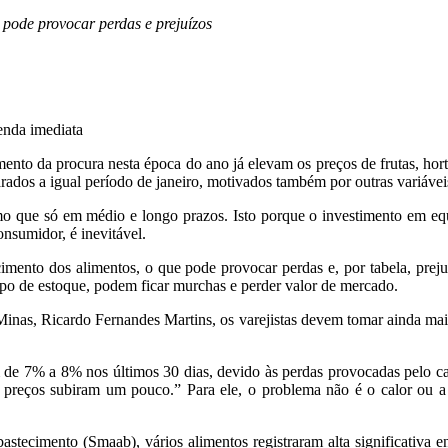
pode provocar perdas e prejuízos
enda imediata
umento da procura nesta época do ano já elevam os preços de frutas, h
arados a igual período de janeiro, motivados também por outras variáve
o que só em médio e longo prazos. Isto porque o investimento em equ
onsumidor, é inevitável.
mento dos alimentos, o que pode provocar perdas e, por tabela, prejuíz
po de estoque, podem ficar murchas e perder valor de mercado.
as, Ricardo Fernandes Martins, os varejistas devem tomar ainda mais 
 de 7% a 8% nos últimos 30 dias, devido às perdas provocadas pelo ca
 preços subiram um pouco.” Para ele, o problema não é o calor ou a
ecimento (Smaab), vários alimentos registraram alta significativa ent