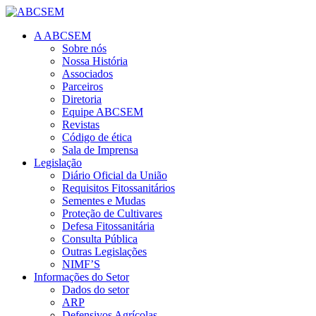
A ABCSEM
Sobre nós
Nossa História
Associados
Parceiros
Diretoria
Equipe ABCSEM
Revistas
Código de ética
Sala de Imprensa
Legislação
Diário Oficial da União
Requisitos Fitossanitários
Sementes e Mudas
Proteção de Cultivares
Defesa Fitossanitária
Consulta Pública
Outras Legislações
NIMF’S
Informações do Setor
Dados do setor
ARP
Defensivos Agrícolas