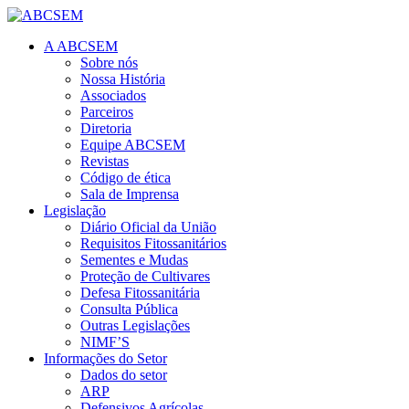
A ABCSEM
Sobre nós
Nossa História
Associados
Parceiros
Diretoria
Equipe ABCSEM
Revistas
Código de ética
Sala de Imprensa
Legislação
Diário Oficial da União
Requisitos Fitossanitários
Sementes e Mudas
Proteção de Cultivares
Defesa Fitossanitária
Consulta Pública
Outras Legislações
NIMF’S
Informações do Setor
Dados do setor
ARP
Defensivos Agrícolas