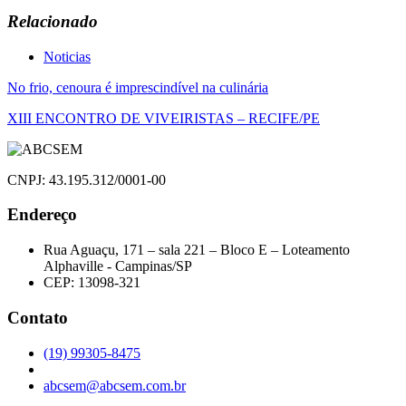
Relacionado
Noticias
Navegação
No frio, cenoura é imprescindível na culinária
de
XIII ENCONTRO DE VIVEIRISTAS – RECIFE/PE
Post
CNPJ: 43.195.312/0001-00
Endereço
Rua Aguaçu, 171 – sala 221 – Bloco E – Loteamento
Alphaville - Campinas/SP
CEP: 13098-321
Contato
(19) 99305-8475
abcsem@abcsem.com.br