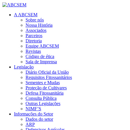
A ABCSEM
Sobre nós
Nossa História
Associados
Parceiros
Diretoria
Equipe ABCSEM
Revistas
Código de ética
Sala de Imprensa
Legislação
Diário Oficial da União
Requisitos Fitossanitários
Sementes e Mudas
Proteção de Cultivares
Defesa Fitossanitária
Consulta Pública
Outras Legislações
NIMF’S
Informações do Setor
Dados do setor
ARP
Defensivos Agrícolas