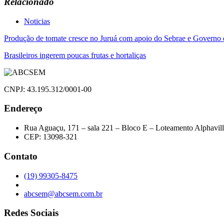
Relacionado
Noticias
Navegação
Produção de tomate cresce no Juruá com apoio do Sebrae e Governo
de
Brasileiros ingerem poucas frutas e hortaliças
Post
CNPJ: 43.195.312/0001-00
Endereço
Rua Aguaçu, 171 – sala 221 – Bloco E – Loteamento Alphavil
CEP: 13098-321
Contato
(19) 99305-8475
abcsem@abcsem.com.br
Redes Sociais