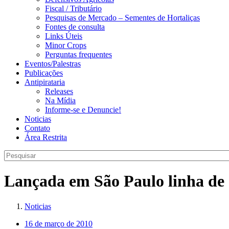
Fiscal / Tributário
Pesquisas de Mercado – Sementes de Hortaliças
Fontes de consulta
Links Úteis
Minor Crops
Perguntas frequentes
Eventos/Palestras
Publicações
Antipirataria
Releases
Na Mídia
Informe-se e Denuncie!
Noticias
Contato
Área Restrita
Lançada em São Paulo linha de c
Noticias
16 de março de 2010