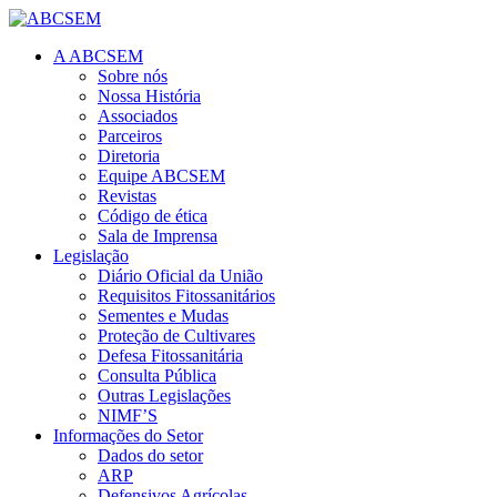
A ABCSEM
Sobre nós
Nossa História
Associados
Parceiros
Diretoria
Equipe ABCSEM
Revistas
Código de ética
Sala de Imprensa
Legislação
Diário Oficial da União
Requisitos Fitossanitários
Sementes e Mudas
Proteção de Cultivares
Defesa Fitossanitária
Consulta Pública
Outras Legislações
NIMF’S
Informações do Setor
Dados do setor
ARP
Defensivos Agrícolas