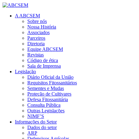
A ABCSEM
Sobre nós
Nossa História
Associados
Parceiros
Diretoria
Equipe ABCSEM
Revistas
Código de ética
Sala de Imprensa
Legislação
Diário Oficial da União
Requisitos Fitossanitários
Sementes e Mudas
Proteção de Cultivares
Defesa Fitossanitária
Consulta Pública
Outras Legislações
NIMF’S
Informações do Setor
Dados do setor
ARP
Defensivos Agrícolas