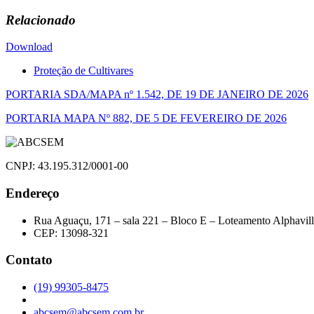
Relacionado
Download
Proteção de Cultivares
Navegação
PORTARIA SDA/MAPA nº 1.542, DE 19 DE JANEIRO DE 2026
de
PORTARIA MAPA Nº 882, DE 5 DE FEVEREIRO DE 2026
Post
CNPJ: 43.195.312/0001-00
Endereço
Rua Aguaçu, 171 – sala 221 – Bloco E – Loteamento Alphavil
CEP: 13098-321
Contato
(19) 99305-8475
abcsem@abcsem.com.br