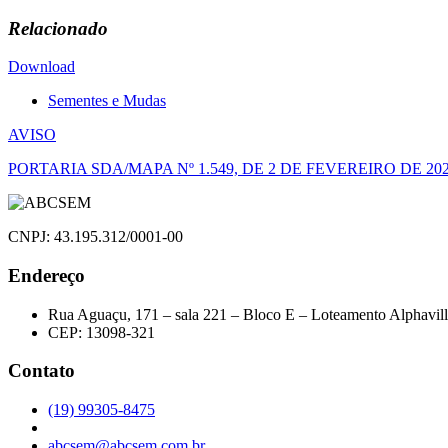
Relacionado
Download
Sementes e Mudas
Navegação
AVISO
de
PORTARIA SDA/MAPA Nº 1.549, DE 2 DE FEVEREIRO DE 20
Post
CNPJ: 43.195.312/0001-00
Endereço
Rua Aguaçu, 171 – sala 221 – Bloco E – Loteamento Alphavil
CEP: 13098-321
Contato
(19) 99305-8475
abcsem@abcsem.com.br