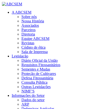
A ABCSEM
Sobre nós
Nossa História
Associados
Parceiros
Diretoria
Equipe ABCSEM
Revistas
Código de ética
Sala de Imprensa
Legislação
Diário Oficial da União
Requisitos Fitossanitários
Sementes e Mudas
Proteção de Cultivares
Defesa Fitossanitária
Consulta Pública
Outras Legislações
NIMF’S
Informações do Setor
Dados do setor
ARP
Defensivos Agrícolas