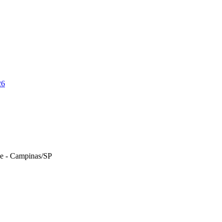
26
le - Campinas/SP