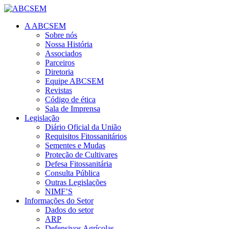
A ABCSEM
Sobre nós
Nossa História
Associados
Parceiros
Diretoria
Equipe ABCSEM
Revistas
Código de ética
Sala de Imprensa
Legislação
Diário Oficial da União
Requisitos Fitossanitários
Sementes e Mudas
Proteção de Cultivares
Defesa Fitossanitária
Consulta Pública
Outras Legislações
NIMF’S
Informações do Setor
Dados do setor
ARP
Defensivos Agrícolas