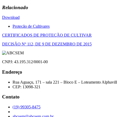
Relacionado
Download
Proteção de Cultivares
Navegação
CERTIFICADOS DE PROTEÇÃO DE CULTIVAR
de
DECISÃO Nº 112, DE 9 DE DEZEMBRO DE 2015
Post
CNPJ: 43.195.312/0001-00
Endereço
Rua Aguaçu, 171 – sala 221 – Bloco E – Loteamento Alphavil
CEP: 13098-321
Contato
(19) 99305-8475
abcsem@abcsem.com.br