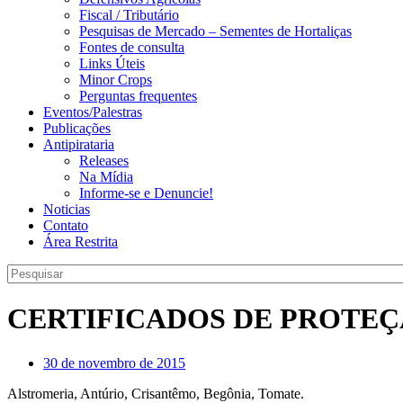
Fiscal / Tributário
Pesquisas de Mercado – Sementes de Hortaliças
Fontes de consulta
Links Úteis
Minor Crops
Perguntas frequentes
Eventos/Palestras
Publicações
Antipirataria
Releases
Na Mídia
Informe-se e Denuncie!
Noticias
Contato
Área Restrita
CERTIFICADOS DE PROTEÇ
30 de novembro de 2015
Alstromeria, Antúrio, Crisantêmo, Begônia, Tomate.