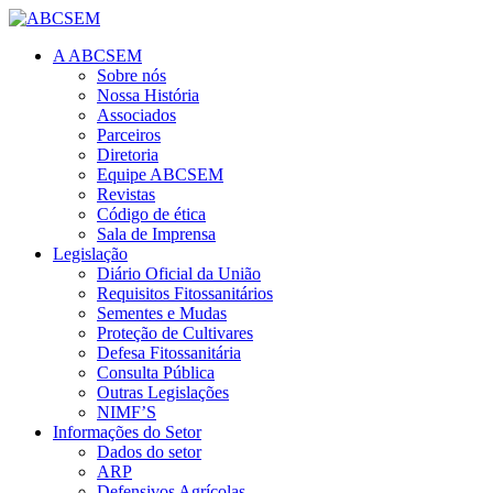
A ABCSEM
Sobre nós
Nossa História
Associados
Parceiros
Diretoria
Equipe ABCSEM
Revistas
Código de ética
Sala de Imprensa
Legislação
Diário Oficial da União
Requisitos Fitossanitários
Sementes e Mudas
Proteção de Cultivares
Defesa Fitossanitária
Consulta Pública
Outras Legislações
NIMF’S
Informações do Setor
Dados do setor
ARP
Defensivos Agrícolas