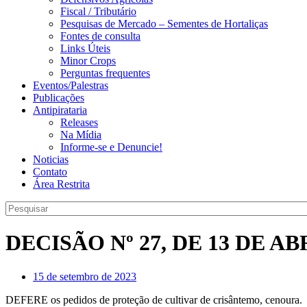
Fiscal / Tributário
Pesquisas de Mercado – Sementes de Hortaliças
Fontes de consulta
Links Úteis
Minor Crops
Perguntas frequentes
Eventos/Palestras
Publicações
Antipirataria
Releases
Na Mídia
Informe-se e Denuncie!
Noticias
Contato
Área Restrita
DECISÃO Nº 27, DE 13 DE AB
15 de setembro de 2023
DEFERE os pedidos de proteção de cultivar de crisântemo, cenoura.