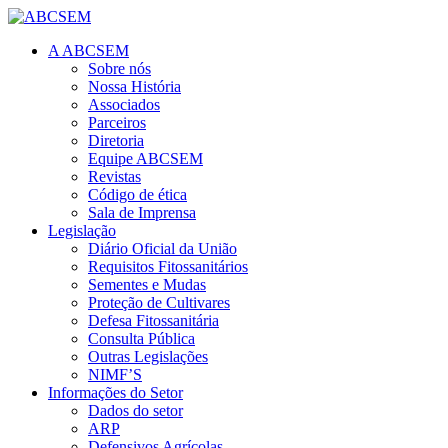
A ABCSEM
Sobre nós
Nossa História
Associados
Parceiros
Diretoria
Equipe ABCSEM
Revistas
Código de ética
Sala de Imprensa
Legislação
Diário Oficial da União
Requisitos Fitossanitários
Sementes e Mudas
Proteção de Cultivares
Defesa Fitossanitária
Consulta Pública
Outras Legislações
NIMF’S
Informações do Setor
Dados do setor
ARP
Defensivos Agrícolas