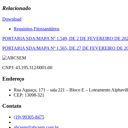
Relacionado
Download
Requisitos Fitossanitários
Navegação
PORTARIA SDA/MAPA Nº 1.549, DE 2 DE FEVEREIRO DE 20
de
PORTARIA SDA/MAPA Nº 1.565, DE 27 DE FEVEREIRO DE 2
Post
CNPJ: 43.195.312/0001-00
Endereço
Rua Aguaçu, 171 – sala 221 – Bloco E – Loteamento Alphavil
CEP: 13098-321
Contato
(19) 99305-8475
abcsem@abcsem.com.br