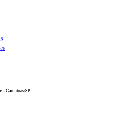
26
026
le - Campinas/SP