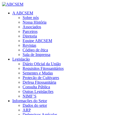
A ABCSEM
Sobre nós
Nossa História
Associados
Parceiros
Diretoria
Equipe ABCSEM
Revistas
Código de ética
Sala de Imprensa
Legislação
Diário Oficial da União
Requisitos Fitossanitários
Sementes e Mudas
Proteção de Cultivares
Defesa Fitossanitária
Consulta Pública
Outras Legislações
NIMF’S
Informações do Setor
Dados do setor
ARP
Defensivos Agrícolas