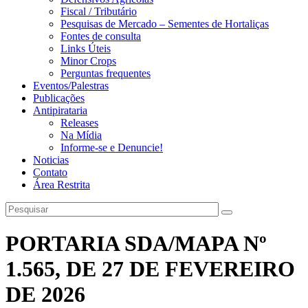
Fiscal / Tributário
Pesquisas de Mercado – Sementes de Hortaliças
Fontes de consulta
Links Úteis
Minor Crops
Perguntas frequentes
Eventos/Palestras
Publicações
Antipirataria
Releases
Na Mídia
Informe-se e Denuncie!
Noticias
Contato
Área Restrita
PORTARIA SDA/MAPA Nº
1.565, DE 27 DE FEVEREIRO
DE 2026