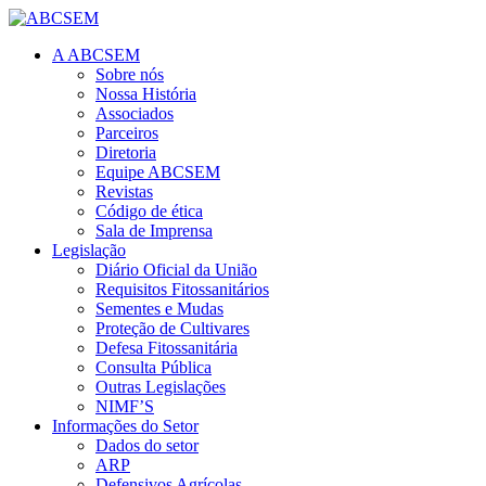
A ABCSEM
Sobre nós
Nossa História
Associados
Parceiros
Diretoria
Equipe ABCSEM
Revistas
Código de ética
Sala de Imprensa
Legislação
Diário Oficial da União
Requisitos Fitossanitários
Sementes e Mudas
Proteção de Cultivares
Defesa Fitossanitária
Consulta Pública
Outras Legislações
NIMF’S
Informações do Setor
Dados do setor
ARP
Defensivos Agrícolas