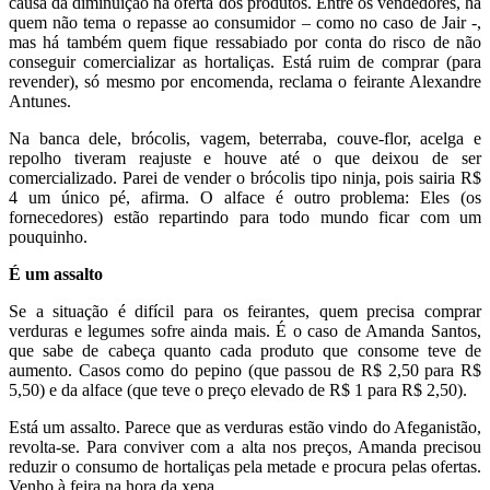
causa da diminuição na oferta dos produtos. Entre os vendedores, há
quem não tema o repasse ao consumidor – como no caso de Jair -,
mas há também quem fique ressabiado por conta do risco de não
conseguir comercializar as hortaliças. Está ruim de comprar (para
revender), só mesmo por encomenda, reclama o feirante Alexandre
Antunes.
Na banca dele, brócolis, vagem, beterraba, couve-flor, acelga e
repolho tiveram reajuste e houve até o que deixou de ser
comercializado. Parei de vender o brócolis tipo ninja, pois sairia R$
4 um único pé, afirma. O alface é outro problema: Eles (os
fornecedores) estão repartindo para todo mundo ficar com um
pouquinho.
É um assalto
Se a situação é difícil para os feirantes, quem precisa comprar
verduras e legumes sofre ainda mais. É o caso de Amanda Santos,
que sabe de cabeça quanto cada produto que consome teve de
aumento. Casos como do pepino (que passou de R$ 2,50 para R$
5,50) e da alface (que teve o preço elevado de R$ 1 para R$ 2,50).
Está um assalto. Parece que as verduras estão vindo do Afeganistão,
revolta-se. Para conviver com a alta nos preços, Amanda precisou
reduzir o consumo de hortaliças pela metade e procura pelas ofertas.
Venho à feira na hora da xepa.