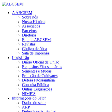
A ABCSEM
Sobre nós
Nossa História
Associados
Parceiros
Diretoria
Equipe ABCSEM
Revistas
Código de ética
Sala de Imprensa
Legislação
Diário Oficial da União
Requisitos Fitossanitários
Sementes e Mudas
Proteção de Cultivares
Defesa Fitossanitária
Consulta Pública
Outras Legislações
NIMF’S
Informações do Setor
Dados do setor
ARP
Defensivos Agrícolas