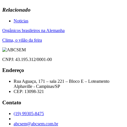
Relacionado
Noticias
Navegação
Orgânicos brasileiros na Alemanha
de
Clima, o vilão da feira
Post
CNPJ: 43.195.312/0001-00
Endereço
Rua Aguaçu, 171 – sala 221 – Bloco E – Loteamento
Alphaville - Campinas/SP
CEP: 13098-321
Contato
(19) 99305-8475
abcsem@abcsem.com.br